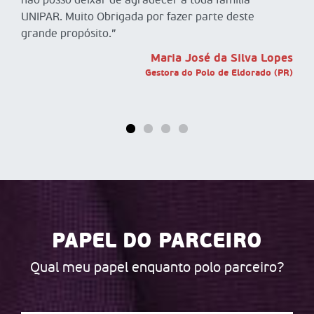
não posso deixar de agradecer à toda família
cr
UNIPAR. Muito Obrigada por fazer parte deste
an
grande propósito.”
Maria José da Silva Lopes
Gestora do Polo de Eldorado (PR)
PAPEL DO PARCEIRO
Qual meu papel enquanto polo parceiro?