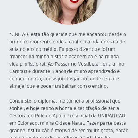
“UNIPAR, esta tão querida que me encantou desde o
“A
primeiro momento onde a conheci ainda em sala de
so
aula no ensino médio. Eu posso dizer que foi um
al
"marco" na minha história acadêmica e na minha
no
vida profissional. Ao Passar no Vestibular, entrar no
fo
Campus e durante 5 anos de muito aprendizado e
en
conhecimento, consegui chegar até onde sempre
UN
almejei que é poder trabalhar com o ensino.
Di
Conquistei o diploma, me tornei a profissional que
es
sonhei, e hoje tenho a honra e satisfação de ser a
me
Gestora do Polo de Apoio Presencial da UNIPAR EAD
Un
em Eldorado, minha Cidade Natal. Fazer parte desta
ac
grande instituição é motivo de ser muito grata, então
se