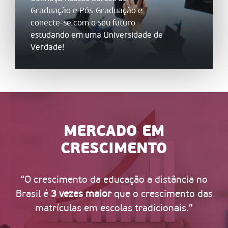
Graduação e Pós-Graduação e
conecte-se com o seu futuro
estudando em uma Universidade de
Verdade!
MERCADO EM
CRESCIMENTO
ento da educação a distância no
“70% dos alu
ezes maior
que o crescimento das
tr
las em escolas tradicionais.”
Cen